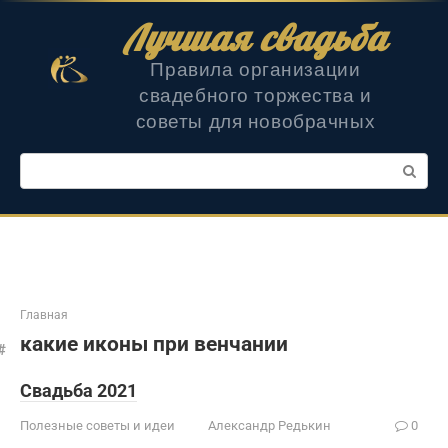
Перейти
Лучшая свадьба
к
контенту
Правила организации
свадебного торжества и
советы для новобрачных
Поиск:
Главная
какие иконы при венчании
Свадьба 2021
Полезные советы и идеи
Александр Редькин
0