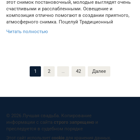
этот снимок постановочный, молодые выглядят очень
счастливыми и расслабленными. Освещение и
композиция отлично помогают в создании приятного,
атмосферного снимка. Поцелуй Традиционный
Читать полностью
Пагинация
1
2
…
42
Далее
записей
© 2026 Лучшая свадьба. Копирование
информации с сайта
строго запрещено
и
преследуется в судебном порядке
Этот сайт использует
cookie
для хранения данных.