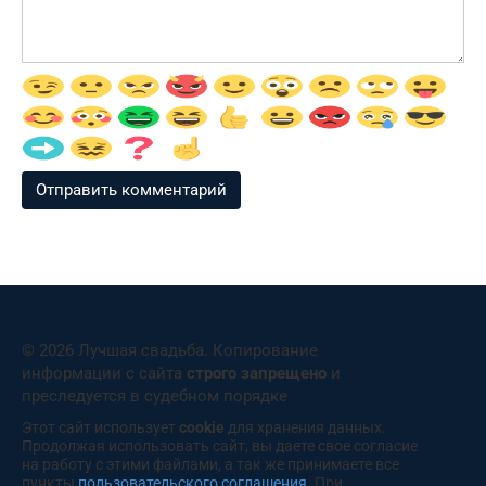
© 2026 Лучшая свадьба. Копирование
информации с сайта
строго запрещено
и
преследуется в судебном порядке
Этот сайт использует
cookie
для хранения данных.
Продолжая использовать сайт, вы даете свое согласие
на работу с этими файлами, а так же принимаете все
пункты
пользовательского соглашения
. При