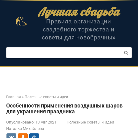
Перейти
Лучшая свадьба
к
контенту
Правила организации
свадебного торжества и
советы для новобрачных
Поиск:
Главная
»
Полезные советы и идеи
Особенности применения воздушных шаров
для украшения праздника
Опубликовано:
13 Авг 2021
Полезные советы и идеи
Наталья Михайлова