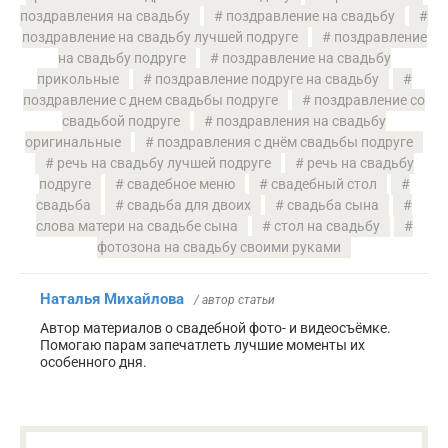
поздравления на свадьбу
поздравление на свадьбу
поздравление на свадьбу лучшей подруге
поздравление
на свадьбу подруге
поздравление на свадьбу
прикольные
поздравление подруге на свадьбу
поздравление с днем свадьбы подруге
поздравление со
свадьбой подруге
поздравления на свадьбу
оригинальные
поздравления с днём свадьбы подруге
речь на свадьбу лучшей подруге
речь на свадьбу
подруге
свадебное меню
свадебный стол
свадьба
свадьба для двоих
свадьба сына
слова матери на свадьбе сына
стол на свадьбу
фотозона на свадьбу своими руками
Наталья Михайлова
/ автор статьи
Автор материалов о свадебной фото- и видеосъёмке.
Помогаю парам запечатлеть лучшие моменты их
особенного дня.