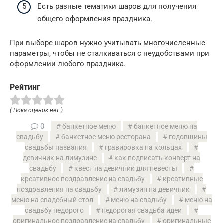
Есть разные тематики шаров для получения
общего оформления праздника.
При выборе шаров нужно учитывать многочисленные
параметры, чтобы не сталкиваться с неудобствами при
оформлении любого праздника.
Рейтинг
( Пока оценок нет )
0
банкетное меню
банкетное меню на
свадьбу
банкетное меню ресторана
годовщины
свадьбы названия
гравировка на кольцах
девичник на лимузине
как подписать конверт на
свадьбу
квест на девичник для невесты
креативное поздравление на свадьбу
креативные
поздравления на свадьбу
лимузин на девичник
меню на свадебный стол
меню на свадьбу
меню на
свадьбу недорого
недорогая свадьба идеи
оригинальное поздравление на свадьбу
оригинальные