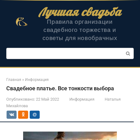
Перейти
Лучшая свадьба
к
контенту
Правила организации
свадебного торжества и
советы для новобрачных
Поиск:
Главная
»
Информация
Свадебное платье. Все тонкости выбора
Опубликовано:
22 Май 2022
Информация
Наталья
Михайлова