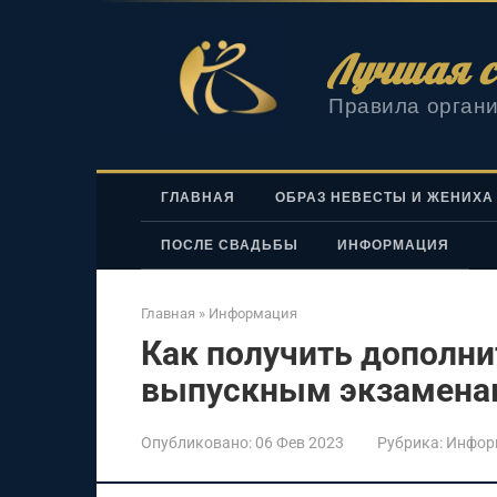
Перейти
к
Лучшая с
контенту
Правила органи
ГЛАВНАЯ
ОБРАЗ НЕВЕСТЫ И ЖЕНИХА
ПОСЛЕ СВАДЬБЫ
ИНФОРМАЦИЯ
Главная
»
Информация
Как получить дополн
выпускным экзамена
Опубликовано:
06 Фев 2023
Рубрика:
Инфор