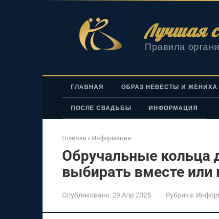
Перейти
к
Лучшая с
контенту
Правила органи
ГЛАВНАЯ
ОБРАЗ НЕВЕСТЫ И ЖЕНИХА
ПОСЛЕ СВАДЬБЫ
ИНФОРМАЦИЯ
Главная
»
Информация
Обручальные кольца д
выбирать вместе или 
Опубликовано:
29 Апр 2025
Рубрика:
Инфор