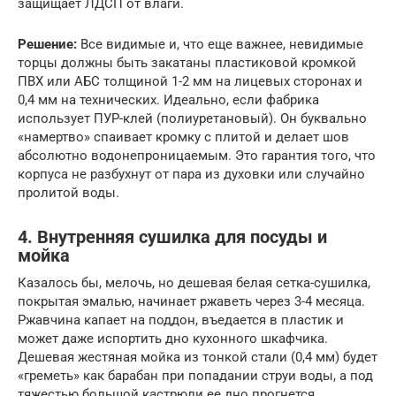
защищает ЛДСП от влаги.
Решение:
Все видимые и, что еще важнее, невидимые
торцы должны быть закатаны пластиковой кромкой
ПВХ или АБС толщиной 1-2 мм на лицевых сторонах и
0,4 мм на технических. Идеально, если фабрика
использует ПУР-клей (полиуретановый). Он буквально
«намертво» спаивает кромку с плитой и делает шов
абсолютно водонепроницаемым. Это гарантия того, что
корпуса не разбухнут от пара из духовки или случайно
пролитой воды.
4. Внутренняя сушилка для посуды и
мойка
Казалось бы, мелочь, но дешевая белая сетка-сушилка,
покрытая эмалью, начинает ржаветь через 3-4 месяца.
Ржавчина капает на поддон, въедается в пластик и
может даже испортить дно кухонного шкафчика.
Дешевая жестяная мойка из тонкой стали (0,4 мм) будет
«греметь» как барабан при попадании струи воды, а под
тяжестью большой кастрюли ее дно прогнется.