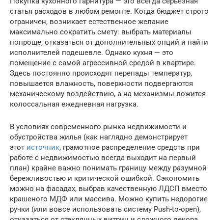
Покупка кухонного гарнитура — это всегда серьезная
статья расходов в любом ремонте. Когда бюджет строго
ограничен, возникает естественное желание
максимально сократить смету: выбрать материалы
попроще, отказаться от дополнительных опций и найти
исполнителей подешевле. Однако кухня — это
помещение с самой агрессивной средой в квартире.
Здесь постоянно происходят перепады температур,
повышается влажность, поверхности подвергаются
механическому воздействию, а на механизмы ложится
колоссальная ежедневная нагрузка.
В условиях современного рынка недвижимости и
обустройства жилья (как наглядно демонстрирует
этот
источник
, грамотное распределение средств при
работе с недвижимостью всегда выходит на первый
план) крайне важно понимать границу между разумной
бережливостью и критической ошибкой. Сэкономить
можно на фасадах, выбрав качественную ЛДСП вместо
крашеного МДФ или массива. Можно купить недорогие
ручки (или вовсе использовать систему Push-to-open),
отказаться от стеклянных витрин и сложного декора.