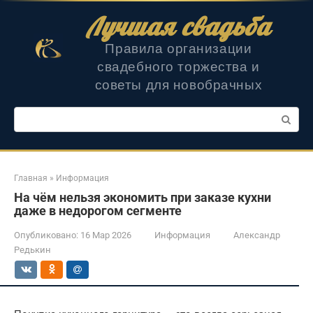
Перейти
Лучшая свадьба
к
контенту
Правила организации
свадебного торжества и
советы для новобрачных
Поиск:
Главная
»
Информация
На чём нельзя экономить при заказе кухни
даже в недорогом сегменте
Опубликовано:
16 Мар 2026
Информация
Александр
Редькин