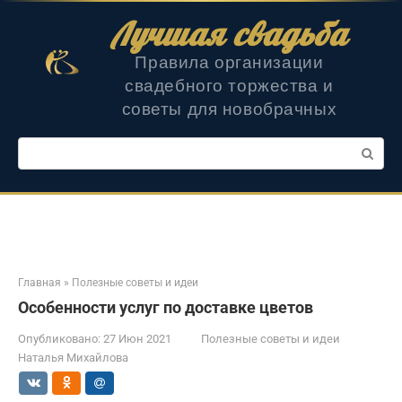
Перейти
Лучшая свадьба
к
контенту
Правила организации
свадебного торжества и
советы для новобрачных
Поиск:
Главная
»
Полезные советы и идеи
Особенности услуг по доставке цветов
Опубликовано:
27 Июн 2021
Полезные советы и идеи
Наталья Михайлова