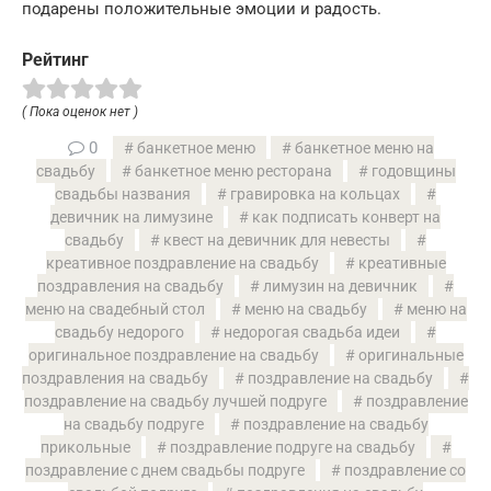
подарены положительные эмоции и радость.
Рейтинг
( Пока оценок нет )
0
банкетное меню
банкетное меню на
свадьбу
банкетное меню ресторана
годовщины
свадьбы названия
гравировка на кольцах
девичник на лимузине
как подписать конверт на
свадьбу
квест на девичник для невесты
креативное поздравление на свадьбу
креативные
поздравления на свадьбу
лимузин на девичник
меню на свадебный стол
меню на свадьбу
меню на
свадьбу недорого
недорогая свадьба идеи
оригинальное поздравление на свадьбу
оригинальные
поздравления на свадьбу
поздравление на свадьбу
поздравление на свадьбу лучшей подруге
поздравление
на свадьбу подруге
поздравление на свадьбу
прикольные
поздравление подруге на свадьбу
поздравление с днем свадьбы подруге
поздравление со