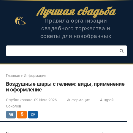
Перейти
Лучшая свадьба
к
контенту
Правила организации
свадебного торжества и
советы для новобрачных
Поиск:
Главная
»
Информация
Воздушные шары с гелием: виды, применение
и оформление
Опубликовано:
09 Июл 2026
Информация
Андрей
Соколов