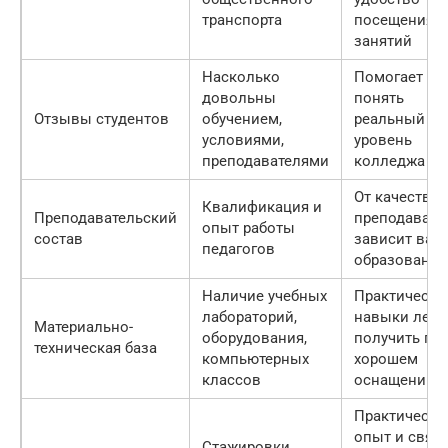
транспорта
посещения
занятий
Насколько
Помогает
довольны
понять
Отзывы студентов
обучением,
реальный
условиями,
уровень
преподавателями
колледжа
От качества
Квалификация и
Преподавательский
преподавате
опыт работы
состав
зависит ваш
педагогов
образование
Наличие учебных
Практически
лабораторий,
навыки легч
Материально-
оборудования,
получить пр
техническая база
компьютерных
хорошем
классов
оснащении
Практически
опыт и связи
Стажировки,