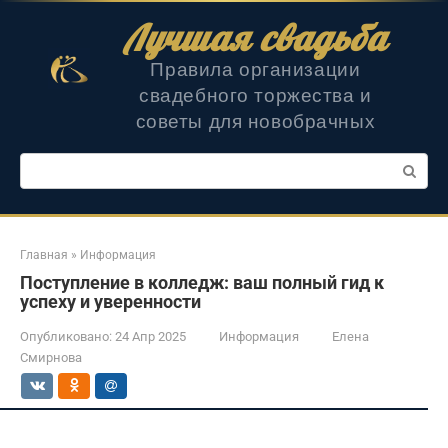
Перейти
Лучшая свадьба
к
контенту
Правила организации
свадебного торжества и
советы для новобрачных
Поиск:
Главная
»
Информация
Поступление в колледж: ваш полный гид к
успеху и уверенности
Опубликовано:
24 Апр 2025
Информация
Елена
Смирнова