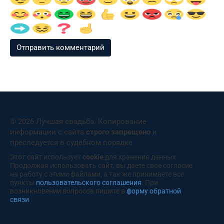
© 2026 Лучшая свадьба. Копирование
информации с сайта
строго запрещено
и
преследуется в судебном порядке
Этот сайт использует
cookie
для хранения данных.
Продолжая использовать сайт, вы даете свое согласие
на работу с этими файлами, а так же принимаете все
пункты
пользовательского соглашения
. При
возникновении вопросов пишите в
форму обратной
связи
.