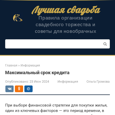
Перейти
Лучшая свадьба
к
контенту
Правила организации
свадебного торжества и
советы для новобрачных
Поиск:
Главная
»
Информация
Максимальный срок кредита
Опубликовано:
23 Июн 2024
Информация
Ольга Громова
При выборе финансовой стратегии для покупки жилья,
один из ключевых факторов — это период времени, в