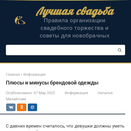
Перейти
Лучшая свадьба
к
контенту
Правила организации
свадебного торжества и
советы для новобрачных
Поиск:
Главная
»
Информация
Плюсы и минусы брендовой одежды
Опубликовано:
07 Мар 2022
Информация
Наталья
Михайлова
С давних времен считалось, что девушки должны уметь