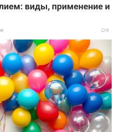
лием: виды, применение и
ов
0