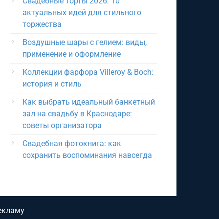
Свадебные торты 2026: 10
актуальных идей для стильного
торжества
Воздушные шары с гелием: виды,
применение и оформление
Коллекции фарфора Villeroy & Boch:
история и стиль
Как выбрать идеальный банкетный
зал на свадьбу в Краснодаре:
советы организатора
Свадебная фотокнига: как
сохранить воспоминания навсегда
екламу