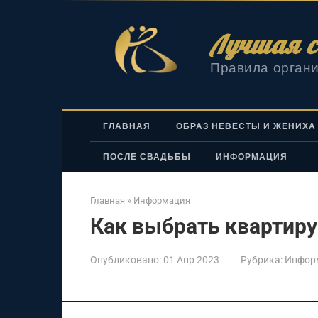
Перейти
к
Лучшая с
контенту
Правила органи
ГЛАВНАЯ
ОБРАЗ НЕВЕСТЫ И ЖЕНИХА
ПОСЛЕ СВАДЬБЫ
ИНФОРМАЦИЯ
Главная
»
Информация
Как выбрать квартиру
Опубликовано:
01 Апр 2023
Рубрика:
Инфор