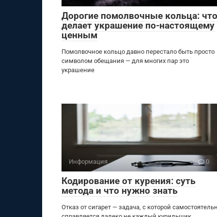
Дорогие помолвочные кольца: чт
делает украшение по-настоящему
ценным
Помолвочное кольцо давно перестало быть просто
символом обещания — для многих пар это
украшение
Информация
0
Кодирование от курения: суть
метода и что нужно знать
Отказ от сигарет — задача, с которой самостоятель
справляется далеко не каждый курильщик,