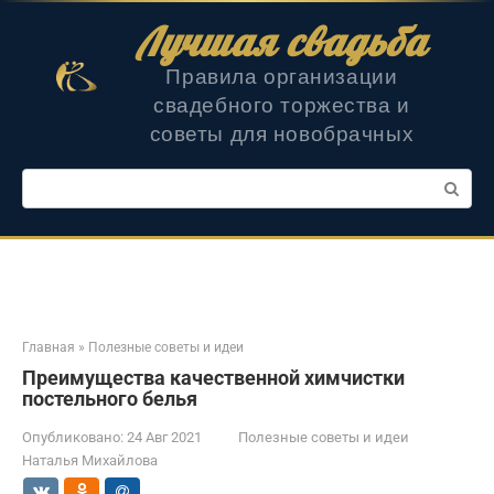
Перейти
Лучшая свадьба
к
контенту
Правила организации
свадебного торжества и
советы для новобрачных
Поиск:
Главная
»
Полезные советы и идеи
Преимущества качественной химчистки
постельного белья
Опубликовано:
24 Авг 2021
Полезные советы и идеи
Наталья Михайлова