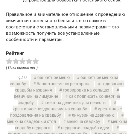
устройства для обработки постельного белья.
Правильное и внимательное отношение к проведению
химчистки постельного белья и к его глажке в
соответствии с установленными параметрами – это
возможность получить все установленные
особенности и параметры.
Рейтинг
( Пока оценок нет )
0
банкетное меню
банкетное меню на
свадьбу
банкетное меню ресторана
годовщины
свадьбы названия
гравировка на кольцах
девичник на лимузине
как подписать конверт на
свадьбу
квест на девичник для невесты
креативное поздравление на свадьбу
креативные
поздравления на свадьбу
лимузин на девичник
меню на свадебный стол
меню на свадьбу
меню на
свадьбу недорого
недорогая свадьба идеи
оригинальное поздравление на свадьбу
оригинальные