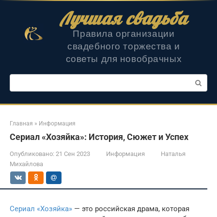
Перейти
Лучшая свадьба
к
контенту
Правила организации
свадебного торжества и
советы для новобрачных
Поиск:
Главная
»
Информация
Сериал «Хозяйка»: История, Сюжет и Успех
Опубликовано:
21 Сен 2023
Информация
Наталья
Михайлова
Сериал «Хозяйка»
— это российская драма, которая