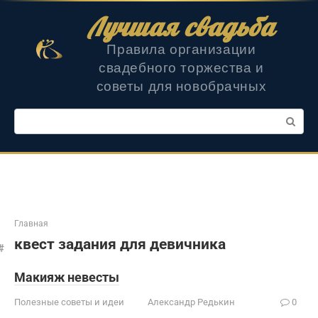
Перейти
Лучшая свадьба
к
контенту
Правила организации
свадебного торжества и
советы для новобрачных
Поиск:
Главная
квест задания для девичника
Макияж невесты
Полезные советы и идеи
Александр Редькин
0