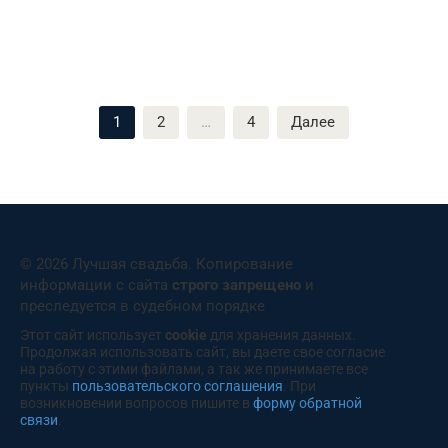
Пагинация
1
2
…
4
Далее
записей
© 2026 Лучшая свадьба. Копирование
информации с сайта
строго запрещено
и
преследуется в судебном порядке
Этот сайт использует
cookie
для хранения данных.
Продолжая использовать сайт, вы даете свое согласие
на работу с этими файлами, а так же принимаете все
пункты
пользовательского соглашения
. При
возникновении вопросов пишите в
форму обратной
связи
.