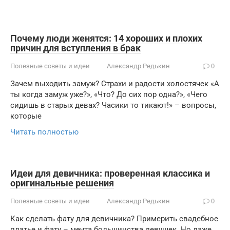
Почему люди женятся: 14 хороших и плохих
причин для вступления в брак
Полезные советы и идеи
Александр Редькин
0
Зачем выходить замуж? Страхи и радости холостячек «А
ты когда замуж уже?», «Что? До сих пор одна?», «Чего
сидишь в старых девах? Часики то тикают!» – вопросы,
которые
Читать полностью
Идеи для девичника: проверенная классика и
оригинальные решения
Полезные советы и идеи
Александр Редькин
0
Как сделать фату для девичника? Примерить свадебное
платье и фату – мечта большинства девушек. Но даже