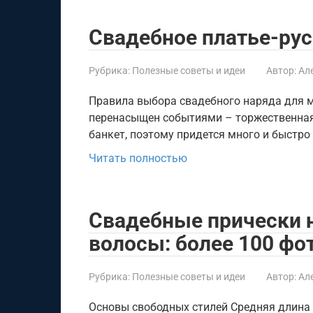
Свадебное платье-ру
Рубрика:
Полезные советы и идеи
Автор:
Ал
Правила выбора свадебного наряда для м
перенасыщен событиями – торжественная 
банкет, поэтому придется много и быстро
Читать полностью
Свадебные прически 
волосы: более 100 фо
Рубрика:
Полезные советы и идеи
Автор:
Ал
Основы свободных стилей Средняя длина 