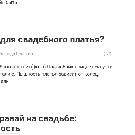
бы быть
для свадебного платья?
ександр Редькин
0
бного платья (фото) Подъюбник придает силуэту
талию. Пышность платья зависит от колец,
 или
равай на свадьбе:
ность