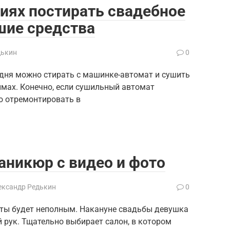
иях постирать свадебное
чшие средства
дькин
0
одня можно стирать с машинке-автомат и сушить
мах. Конечно, если сушильный автомат
о отремонтировать в
никюр с видео и фото
ександр Редькин
0
сты будет неполным. Накануне свадьбы девушка
 рук. Тщательно выбирает салон, в котором