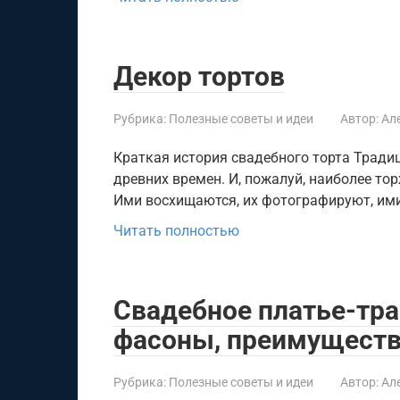
Декор тортов
Рубрика:
Полезные советы и идеи
Автор:
Ал
Краткая история свадебного торта Тради
древних времен. И, пожалуй, наиболее то
Ими восхищаются, их фотографируют, им
Читать полностью
Свадебное платье-тр
фасоны, преимуществ
Рубрика:
Полезные советы и идеи
Автор:
Ал