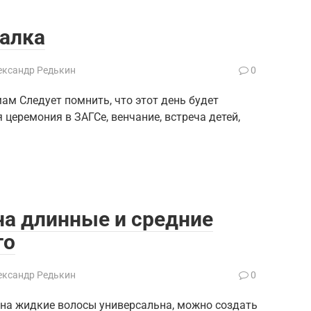
салка
ександр Редькин
0
ам Следует помнить, что этот день будет
церемония в ЗАГСе, венчание, встреча детей,
на длинные и средние
то
ександр Редькин
0
на жидкие волосы универсальна, можно создать