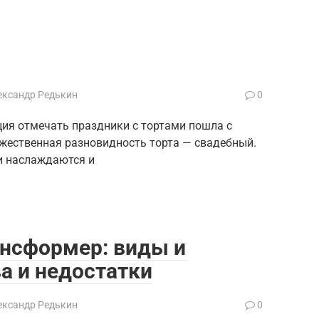
ександр Редькин
0
ция отмечать праздники с тортами пошла с
ржественная разновидность торта — свадебный.
и наслаждаются и
ансформер: виды и
а и недостатки
ександр Редькин
0