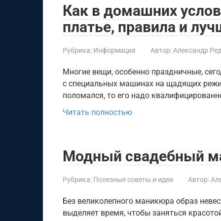
Как в домашних услов
платье, правила и лу
Рубрика:
Информация
Автор:
Александр Ре
Многие вещи, особенно праздничные, сег
с специальных машинах на щадящих режи
поломался, то его надо квалифицированн
Читать полностью
Модный свадебный ма
Рубрика:
Полезные советы и идеи
Автор:
Ал
Без великолепного маникюра образ неве
выделяет время, чтобы заняться красотой