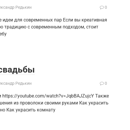
ександр Редькин
0
е идеи для современных пар Если вы креативная
ую традицию с современным подходом, стоит
ебу
 свадьбы
ександр Редькин
0
 https://youtube.com/watch?v=JqbBAJZujcY Также
шения из проволоки своими руками Как украсить
кно Как украсить комнату