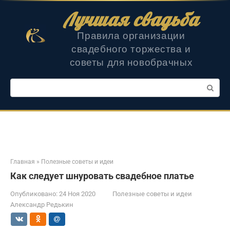
Перейти
Лучшая свадьба
к
контенту
Правила организации
свадебного торжества и
советы для новобрачных
Поиск:
Главная
»
Полезные советы и идеи
Как следует шнуровать свадебное платье
Опубликовано:
24 Ноя 2020
Полезные советы и идеи
Александр Редькин