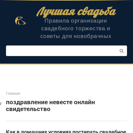
Перейти
Лучшая свадьба
к
контенту
Правила организации
свадебного торжества и
советы для новобрачных
Поиск:
Главная
поздравление невесте онлайн
свидетельство
Как в домашних условиях постирать свадебное