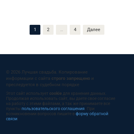
Пагинация
1
2
…
4
Далее
записей
© 2026 Лучшая свадьба. Копирование
информации с сайта
строго запрещено
и
преследуется в судебном порядке
Этот сайт использует
cookie
для хранения данных.
Продолжая использовать сайт, вы даете свое согласие
на работу с этими файлами, а так же принимаете все
пункты
пользовательского соглашения
. При
возникновении вопросов пишите в
форму обратной
связи
.