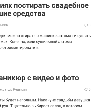
иях постирать свадебное
чшие средства
дькин
0
одня можно стирать с машинке-автомат и сушить
мах. Конечно, если сушильный автомат
о отремонтировать в
никюр с видео и фото
ександр Редькин
0
сты будет неполным. Накануне свадьбы девушка
 рук. Тщательно выбирает салон, в котором