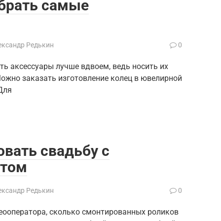
брать самые
ександр Редькин
0
ть аксессуары лучше вдвоем, ведь носить их
ожно заказать изготовление колец в ювелирной
Для
овать свадьбу с
том
ександр Редькин
0
еооператора, сколько смонтированных роликов