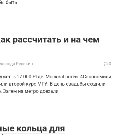
бы быть
ак рассчитать и на чем
ександр Редькин
0
джет: ~17 000 РГде: МоскваГостей: 4Сэкономили:
или второй курс МГУ. В день свадьбы сходили
е. Затем на метро доехали
ые кольца для