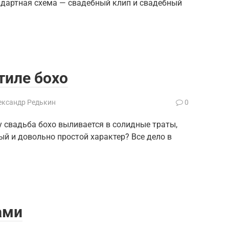
тандартная схема — свадебный клип и свадебный
тиле бохо
ександр Редькин
0
 свадьба бохо выливается в солидные траты,
ый и довольно простой характер? Все дело в
ами