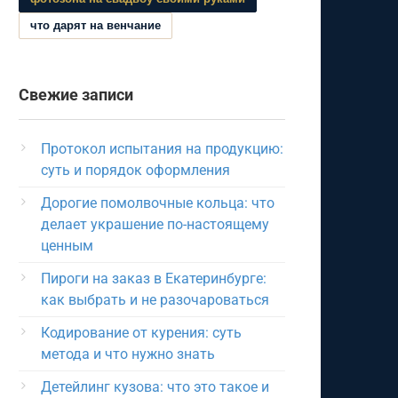
что дарят на венчание
Свежие записи
Протокол испытания на продукцию:
суть и порядок оформления
Дорогие помолвочные кольца: что
делает украшение по-настоящему
ценным
Пироги на заказ в Екатеринбурге:
как выбрать и не разочароваться
Кодирование от курения: суть
метода и что нужно знать
Детейлинг кузова: что это такое и