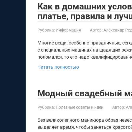
Как в домашних услов
платье, правила и лу
Рубрика:
Информация
Автор:
Александр Ре
Многие вещи, особенно праздничные, сег
с специальных машинах на щадящих режи
поломался, то его надо квалифицированн
Читать полностью
Модный свадебный ма
Рубрика:
Полезные советы и идеи
Автор:
Ал
Без великолепного маникюра образ неве
выделяет время, чтобы заняться красотой