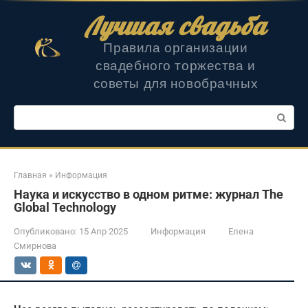
Перейти
Лучшая свадьба
к
контенту
Правила организации
свадебного торжества и
советы для новобрачных
Поиск:
Главная
»
Информация
Наука и искусство в одном ритме: журнал The
Global Technology
Опубликовано:
15 Апр 2025
Информация
Елена
Смирнова