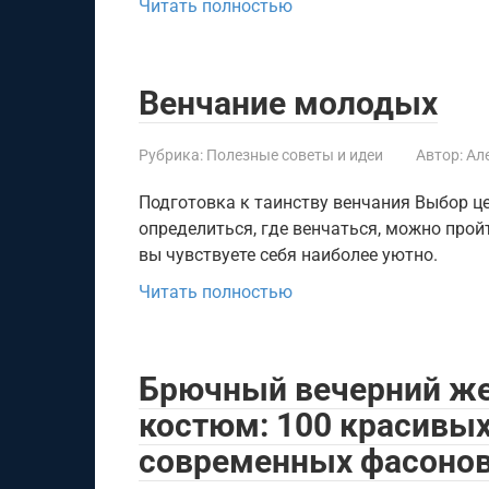
Читать полностью
Венчание молодых
Рубрика:
Полезные советы и идеи
Автор:
Ал
Подготовка к таинству венчания Выбор ц
определиться, где венчаться, можно прой
вы чувствуете себя наиболее уютно.
Читать полностью
Брючный вечерний ж
костюм: 100 красивых
современных фасоно