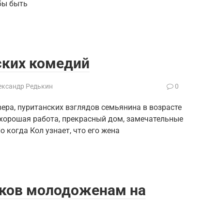
бы быть
ских комедий
ександр Редькин
0
вера, пуританских взглядов семьянина в возрасте
 — хорошая работа, прекрасный дом, замечательные
 когда Кол узнает, что его жена
рков молодоженам на