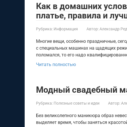
Как в домашних услов
платье, правила и лу
Рубрика:
Информация
Автор:
Александр Ре
Многие вещи, особенно праздничные, сег
с специальных машинах на щадящих режи
поломался, то его надо квалифицированн
Читать полностью
Модный свадебный ма
Рубрика:
Полезные советы и идеи
Автор:
Ал
Без великолепного маникюра образ неве
выделяет время, чтобы заняться красотой