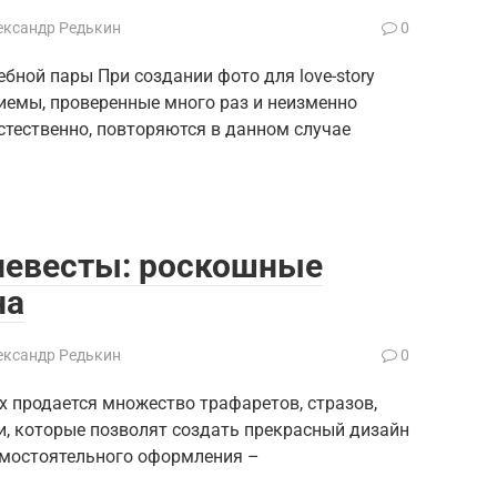
ександр Редькин
0
бной пары При создании фото для love-story
иемы, проверенные много раз и неизменно
стественно, повторяются в данном случае
невесты: роскошные
на
ександр Редькин
0
х продается множество трафаретов, стразов,
и, которые позволят создать прекрасный дизайн
амостоятельного оформления –