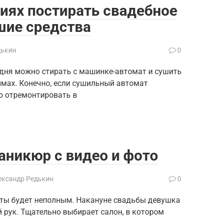
иях постирать свадебное
чшие средства
дькин
0
одня можно стирать с машинке-автомат и сушить
мах. Конечно, если сушильный автомат
о отремонтировать в
никюр с видео и фото
ександр Редькин
0
сты будет неполным. Накануне свадьбы девушка
 рук. Тщательно выбирает салон, в котором