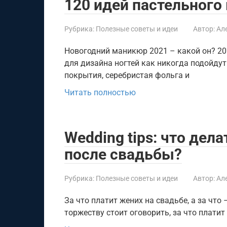
120 идей пастельного
Рубрика:
Полезные советы и идеи
Автор:
Ал
Новогодний маникюр 2021 – какой он? 202
для дизайна ногтей как никогда подойду
покрытия, серебристая фольга и
Читать полностью
Wedding tips: что дел
после свадьбы?
Рубрика:
Полезные советы и идеи
Автор:
Ал
За что платит жених на свадьбе, а за что
торжеству стоит оговорить, за что платит 