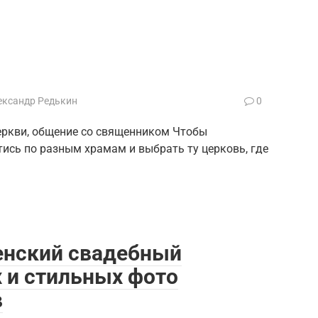
ександр Редькин
0
еркви, общение со священником Чтобы
тись по разным храмам и выбрать ту церковь, где
енский свадебный
 и стильных фото
в