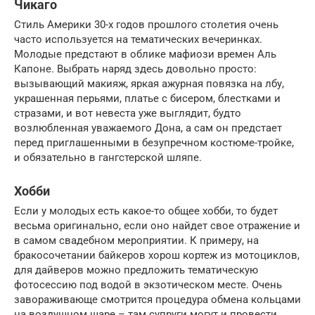
Чикаго
Стиль Америки 30-х годов прошлого столетия очень
часто используется на тематических вечеринках.
Молодые предстают в облике мафиози времен Аль
Капоне. Выбрать наряд здесь довольно просто:
вызывающий макияж, яркая ажурная повязка на лбу,
украшенная перьями, платье с бисером, блестками и
стразами, и вот невеста уже выглядит, будто
возлюбленная уважаемого Дона, а сам он предстает
перед приглашенными в безупречном костюме-тройке,
и обязательно в гангстерской шляпе.
Хобби
Если у молодых есть какое-то общее хобби, то будет
весьма оригинально, если оно найдет свое отражение и
в самом свадебном мероприятии. К примеру, на
бракосочетании байкеров хорош кортеж из мотоциклов,
для дайверов можно предложить тематическую
фотосессию под водой в экзотическом месте. Очень
завораживающе смотрится процедура обмена кольцами
на воздушном шаре – там супруги могут и провести