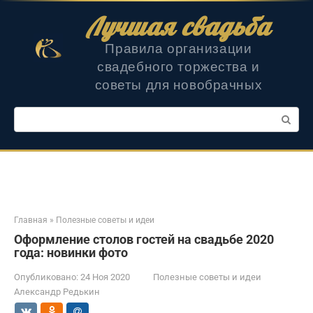
Перейти
Лучшая свадьба
к
контенту
Правила организации
свадебного торжества и
советы для новобрачных
Поиск:
Главная
»
Полезные советы и идеи
Оформление столов гостей на свадьбе 2020
года: новинки фото
Опубликовано:
24 Ноя 2020
Полезные советы и идеи
Александр Редькин