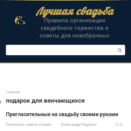
Перейти
Лучшая свадьба
к
контенту
Правила организации
свадебного торжества и
советы для новобрачных
Поиск:
Главная
подарок для венчающихся
Пригласительные на свадьбу своими руками
Полезные советы и идеи
Александр Редькин
0