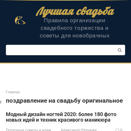
Перейти
Лучшая свадьба
к
контенту
Правила организации
свадебного торжества и
советы для новобрачных
Поиск:
Главная
поздравление на свадьбу оригинальное
Модный дизайн ногтей 2020: более 180 фото
новых идей и техник красивого маникюра
Полезные советы и идеи
Александр Редькин
0