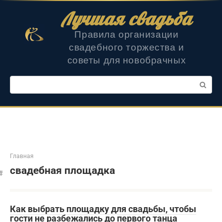
Перейти
Лучшая свадьба
к
контенту
Правила организации
свадебного торжества и
советы для новобрачных
Поиск:
Главная
свадебная площадка
Как выбрать площадку для свадьбы, чтобы
гости не разбежались до первого танца