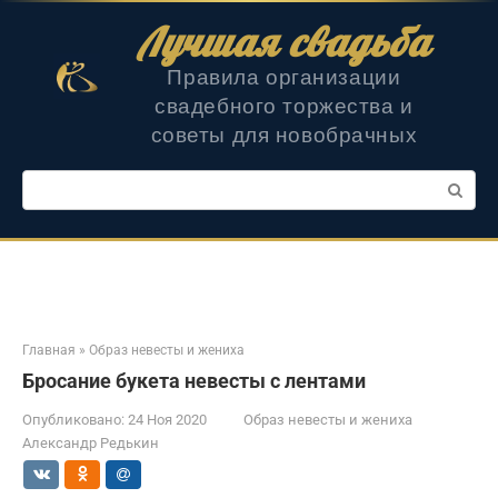
Перейти
Лучшая свадьба
к
контенту
Правила организации
свадебного торжества и
советы для новобрачных
Поиск:
Главная
»
Образ невесты и жениха
Бросание букета невесты с лентами
Опубликовано:
24 Ноя 2020
Образ невесты и жениха
Александр Редькин