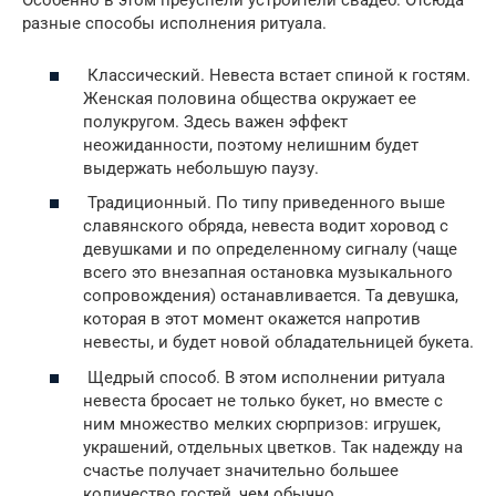
Особенно в этом преуспели устроители свадеб. Отсюда
разные способы исполнения ритуала.
Классический. Невеста встает спиной к гостям.
Женская половина общества окружает ее
полукругом. Здесь важен эффект
неожиданности, поэтому нелишним будет
выдержать небольшую паузу.
Традиционный. По типу приведенного выше
славянского обряда, невеста водит хоровод с
девушками и по определенному сигналу (чаще
всего это внезапная остановка музыкального
сопровождения) останавливается. Та девушка,
которая в этот момент окажется напротив
невесты, и будет новой обладательницей букета.
Щедрый способ. В этом исполнении ритуала
невеста бросает не только букет, но вместе с
ним множество мелких сюрпризов: игрушек,
украшений, отдельных цветков. Так надежду на
счастье получает значительно большее
количество гостей, чем обычно.