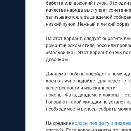
бабетта или высокий пучок. Это один 
качестве наряда выступает сочетани
зализываются, а за диадемой собираю
низкий пучок. Нежный и легкий обра
На этот вариант, следует обратить в
романтическом стиле, бохо или прова
«Мальвинка». Этот вариант очень пох
девочкам
Диадема-гребень подойдет к нему иде
коса отлично подойдет для невест с 
женственности и изысканности;
локоны. Фата, диадема и локоны – э
Голова от такой укладки не устанет н
необходимости волосы собрать можно
На средние
волосы под фату и диаде
способа. Если волосы завиты, то шпи