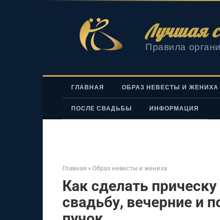
Перейти
к
Лучшая с
контенту
Правила органи
ГЛАВНАЯ
ОБРАЗ НЕВЕСТЫ И ЖЕНИХА
ПОСЛЕ СВАДЬБЫ
ИНФОРМАЦИЯ
Главная
»
Образ невесты и жениха
Как сделать прическу 
свадьбу, вечерние и 
пучок