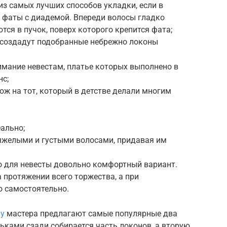
из самых лучших способов укладки, если в
е фаты с диадемой. Впереди волосы гладко
тся в пучок, поверх которого крепится фата;
з создадут подобранные небрежно локоны
нимание невестам, платье которых выполнено в
нс;
ож на тот, который в детстве делали многим
ально;
тяжелыми и густыми волосами, придавая им
то для невесты довольно комфортный вариант.
а протяжении всего торжества, а при
 самостоятельно.
му
мастера предлагают самые популярные два
льками сзади собирается часть локонов, а вторую