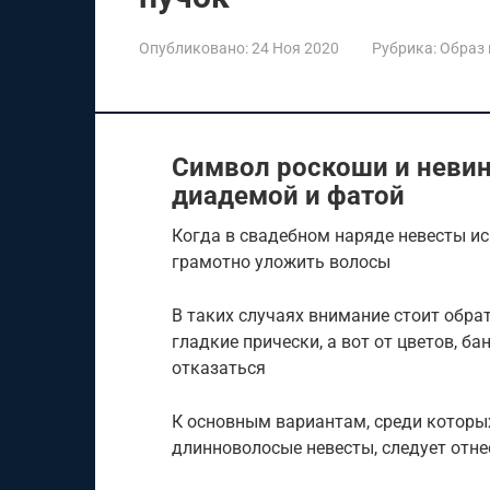
Опубликовано:
24 Ноя 2020
Рубрика:
Образ 
Символ роскоши и невин
диадемой и фатой
Когда в свадебном наряде невесты ис
грамотно уложить волосы
В таких случаях внимание стоит обра
гладкие прически, а вот от цветов, б
отказаться
К основным вариантам, среди которы
длинноволосые невесты, следует отне