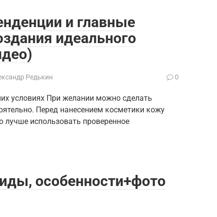
енденции и главные
оздания идеального
идео)
ександр Редькин
0
их условиях При желании можно сделать
оятельно. Перед нанесением косметики кожу
го лучше использовать проверенное
иды, особенности+фото