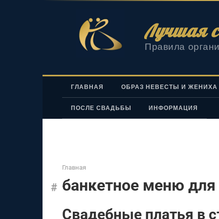
Перейти
к
Лучшая с
контенту
Правила органи
ГЛАВНАЯ
ОБРАЗ НЕВЕСТЫ И ЖЕНИХА
ПОСЛЕ СВАДЬБЫ
ИНФОРМАЦИЯ
Главная
банкетное меню для
Свадебные платья в с