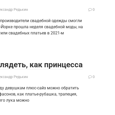
ександр Редькин
0
 производители свадебной одежды смогли
-Йорке прошла неделя свадебной моды, на
или свадебных платьев в 2021-м
глядеть, как принцесса
ександр Редькин
0
оду девушкам плюс-сайз можно обратить
асонов, как платье-рубашка, трапеция,
его лука можно