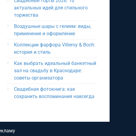
Свадебные торты 2026: 10
актуальных идей для стильного
торжества
Воздушные шары с гелием: виды,
применение и оформление
Коллекции фарфора Villeroy & Boch:
история и стиль
Как выбрать идеальный банкетный
зал на свадьбу в Краснодаре:
советы организатора
Свадебная фотокнига: как
сохранить воспоминания навсегда
екламу