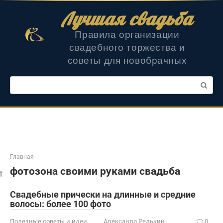
Перейти
Лучшая свадьба
к
контенту
Правила организации
свадебного торжества и
советы для новобрачных
Поиск:
Главная
фотозона своими руками свадьба
Свадебные прически на длинные и средние
волосы: более 100 фото
Полезные советы и идеи
Александр Редькин
0