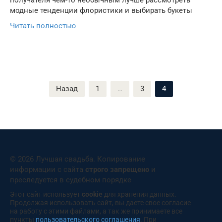
получателя чем-то необычным лучше рассмотреть
модные тенденции флористики и выбирать букеты
Читать полностью
Пагинация
Назад
1
…
3
4
записей
© 2026 Лучшая свадьба. Копирование
информации с сайта
строго запрещено
и
преследуется в судебном порядке
Этот сайт использует
cookie
для хранения данных.
Продолжая использовать сайт, вы даете свое согласие
на работу с этими файлами, а так же принимаете все
пункты
пользовательского соглашения
. При