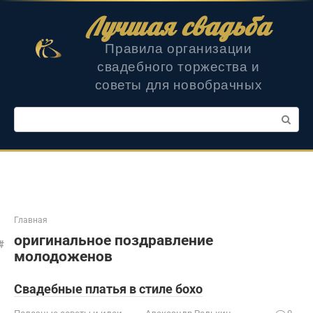
Перейти
Лучшая свадьба
к
контенту
Правила организации
свадебного торжества и
советы для новобрачных
Поиск:
Главная
оригинальное поздравление
молодоженов
Свадебные платья в стиле бохо