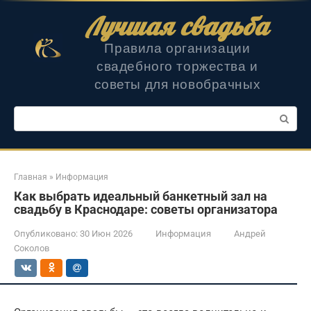
Перейти
Лучшая свадьба
к
контенту
Правила организации
свадебного торжества и
советы для новобрачных
Поиск:
Главная
»
Информация
Как выбрать идеальный банкетный зал на
свадьбу в Краснодаре: советы организатора
Опубликовано:
30 Июн 2026
Информация
Андрей
Соколов