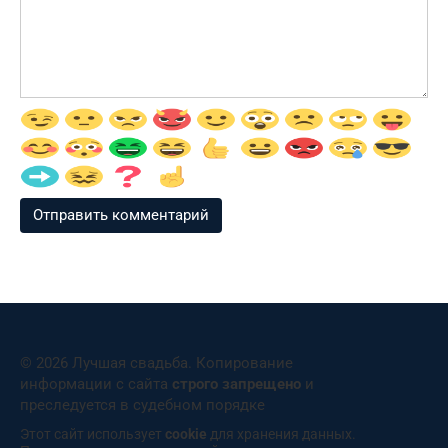
© 2026 Лучшая свадьба. Копирование
информации с сайта
строго запрещено
и
преследуется в судебном порядке
Этот сайт использует
cookie
для хранения данных.