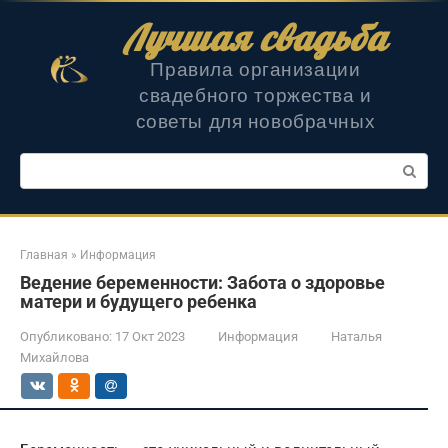
Перейти
Лучшая свадьба
к
контенту
Правила организации
свадебного торжества и
советы для новобрачных
Поиск:
Главная
»
Информация
Ведение беременности: Забота о здоровье
матери и будущего ребенка
Опубликовано:
17 Окт 2023
Информация
Наталья
Михайлова