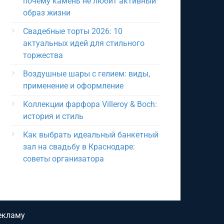
почему камень не любит активный
образ жизни
Свадебные торты 2026: 10
актуальных идей для стильного
торжества
Воздушные шары с гелием: виды,
применение и оформление
Коллекции фарфора Villeroy & Boch:
история и стиль
Как выбрать идеальный банкетный
зал на свадьбу в Краснодаре:
советы организатора
екламу