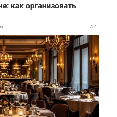
не: как организовать
ов
0