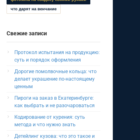
что дарят на венчание
Свежие записи
Протокол испытания на продукцию:
суть и порядок оформления
Дорогие помолвочные кольца: что
делает украшение по-настоящему
ценным
Пироги на заказ в Екатеринбурге:
как выбрать и не разочароваться
Кодирование от курения: суть
метода и что нужно знать
Детейлинг кузова: что это такое и