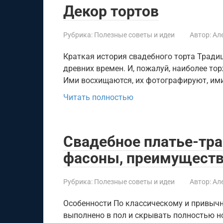
Декор тортов
Рубрика:
Полезные советы и идеи
Автор:
Ал
Краткая история свадебного торта Тради
древних времен. И, пожалуй, наиболее то
Ими восхищаются, их фотографируют, им
Читать полностью
Свадебное платье-тр
фасоны, преимуществ
Рубрика:
Полезные советы и идеи
Автор:
Ал
Особенности По классическому и привыч
выполнено в пол и скрывать полностью н