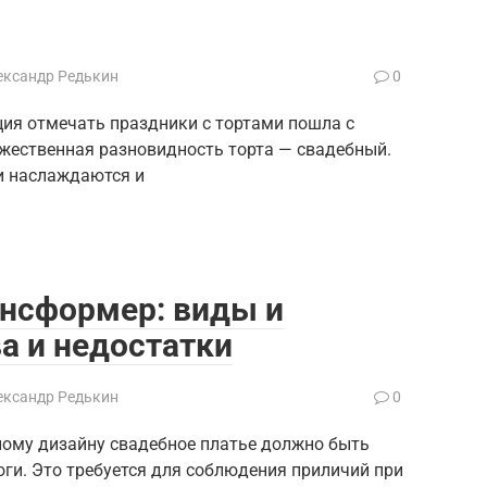
ександр Редькин
0
ция отмечать праздники с тортами пошла с
ржественная разновидность торта — свадебный.
и наслаждаются и
ансформер: виды и
а и недостатки
ександр Редькин
0
ному дизайну свадебное платье должно быть
оги. Это требуется для соблюдения приличий при