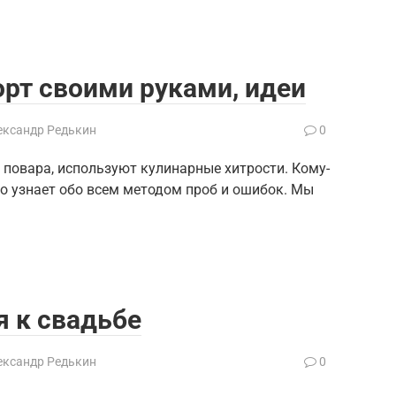
рт своими руками, идеи
ександр Редькин
0
 повара, используют кулинарные хитрости. Кому-
то узнает обо всем методом проб и ошибок. Мы
я к свадьбе
ександр Редькин
0