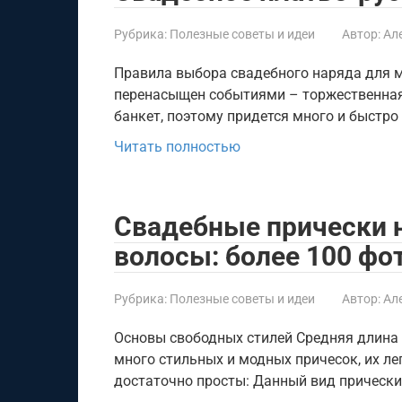
Рубрика:
Полезные советы и идеи
Автор:
Ал
Правила выбора свадебного наряда для м
перенасыщен событиями – торжественная 
банкет, поэтому придется много и быстро
Читать полностью
Свадебные прически 
волосы: более 100 фо
Рубрика:
Полезные советы и идеи
Автор:
Ал
Основы свободных стилей Средняя длина 
много стильных и модных причесок, их л
достаточно просты: Данный вид прическ