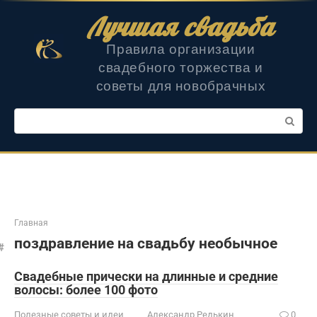
Перейти
Лучшая свадьба
к
контенту
Правила организации
свадебного торжества и
советы для новобрачных
Поиск:
Главная
поздравление на свадьбу необычное
Свадебные прически на длинные и средние
волосы: более 100 фото
Полезные советы и идеи
Александр Редькин
0