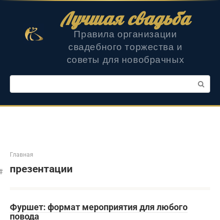
Перейти
Лучшая свадьба
к
контенту
Правила организации
свадебного торжества и
советы для новобрачных
Поиск:
Главная
презентации
Фуршет: формат мероприятия для любого
повода