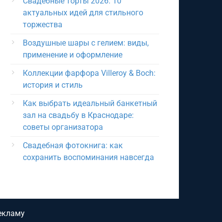
Свадебные торты 2026: 10
актуальных идей для стильного
торжества
Воздушные шары с гелием: виды,
применение и оформление
Коллекции фарфора Villeroy & Boch:
история и стиль
Как выбрать идеальный банкетный
зал на свадьбу в Краснодаре:
советы организатора
Свадебная фотокнига: как
сохранить воспоминания навсегда
екламу