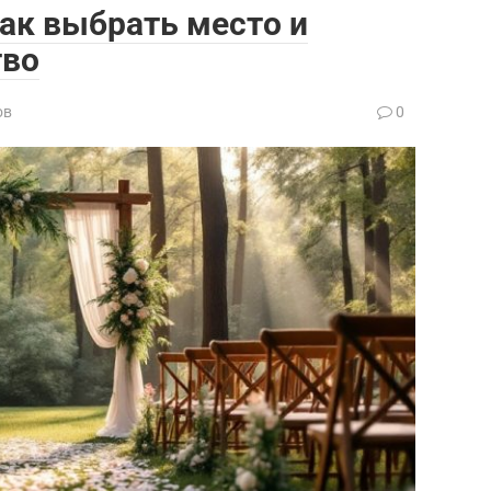
как выбрать место и
тво
ов
0