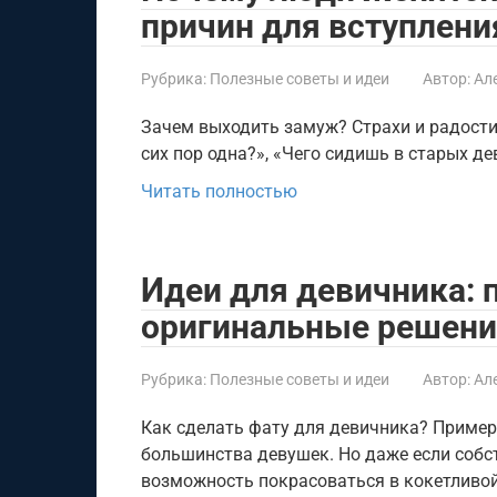
причин для вступлени
Рубрика:
Полезные советы и идеи
Автор:
Ал
Зачем выходить замуж? Страхи и радости 
сих пор одна?», «Чего сидишь в старых де
Читать полностью
Идеи для девичника: 
оригинальные решен
Рубрика:
Полезные советы и идеи
Автор:
Ал
Как сделать фату для девичника? Пример
большинства девушек. Но даже если собст
возможность покрасоваться в кокетливо