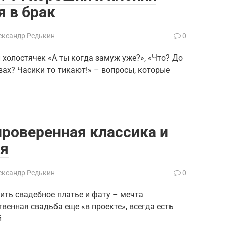
я в брак
ександр Редькин
0
холостячек «А ты когда замуж уже?», «Что? До
вах? Часики то тикают!» – вопросы, которые
проверенная классика и
ия
ександр Редькин
0
ить свадебное платье и фату – мечта
венная свадьба еще «в проекте», всегда есть
й