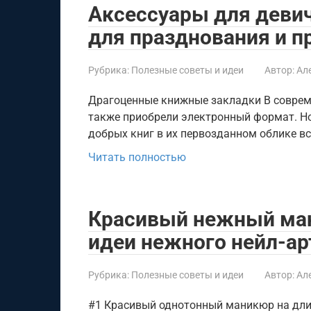
Аксессуары для девич
для празднования и п
Рубрика:
Полезные советы и идеи
Автор:
Ал
Драгоценные книжные закладки В соврем
также приобрели электронный формат. Но
добрых книг в их первозданном облике вс
Читать полностью
Красивый нежный ман
идеи нежного нейл-ар
Рубрика:
Полезные советы и идеи
Автор:
Ал
#1 Красивый однотонный маникюр на длин