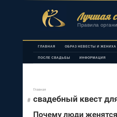
Перейти
к
Лучшая с
контенту
Правила органи
ГЛАВНАЯ
ОБРАЗ НЕВЕСТЫ И ЖЕНИХА
ПОСЛЕ СВАДЬБЫ
ИНФОРМАЦИЯ
Главная
свадебный квест для
Почему люди женятся: