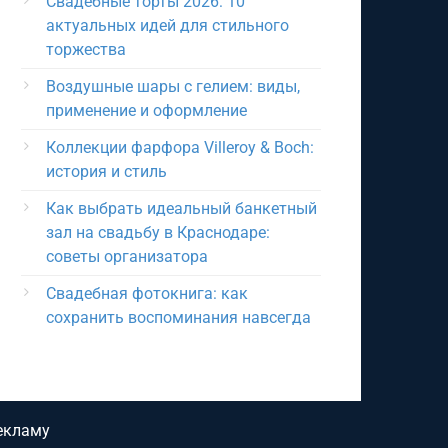
Свадебные торты 2026: 10
актуальных идей для стильного
торжества
Воздушные шары с гелием: виды,
применение и оформление
Коллекции фарфора Villeroy & Boch:
история и стиль
Как выбрать идеальный банкетный
зал на свадьбу в Краснодаре:
советы организатора
Свадебная фотокнига: как
сохранить воспоминания навсегда
екламу