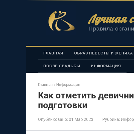
Перейти
к
Лучшая с
контенту
Правила органи
ГЛАВНАЯ
ОБРАЗ НЕВЕСТЫ И ЖЕНИХА
ПОСЛЕ СВАДЬБЫ
ИНФОРМАЦИЯ
Главная
»
Информация
Как отметить девични
подготовки
Опубликовано:
01 Мар 2023
Рубрика:
Инфор