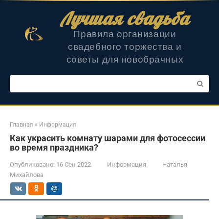
Перейти
Лучшая свадьба
к
контенту
Правила организации
свадебного торжества и
советы для новобрачных
Поиск:
Главная
»
Информация
Как украсить комнату шарами для фотосессии
во время праздника?
Опубликовано:
16 Сен 2022
Информация
Наталья
Михайлова