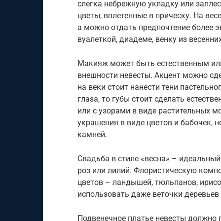
слегка небрежную укладку или запле
цветы, вплетенные в прическу. На ве
а можно отдать предпочтение более 
вуалеткой, диадеме, венку из весенни
Макияж может быть естественным или 
внешности невесты. Акцент можно сде
на веки стоит нанести тени пастельно
глаза, то губы стоит сделать естест
или с узорами в виде растительных м
украшения в виде цветов и бабочек, 
камней.
Свадьба в стиле «весна» – идеальный
роз или лилий. Флористическую комп
цветов – ландышей, тюльпанов, ирисов
использовать даже веточки деревьев 
Подвенечное платье невесты должно 