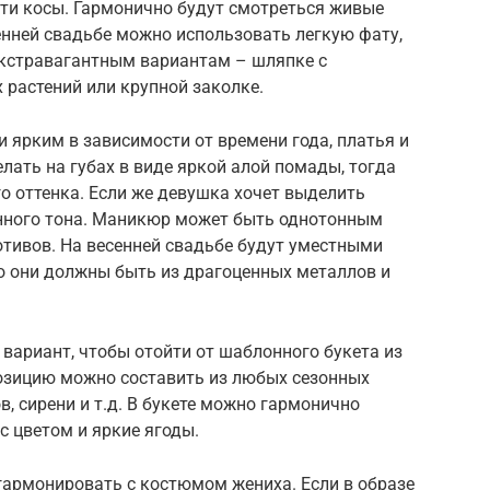
сти косы. Гармонично будут смотреться живые
сенней свадьбе можно использовать легкую фату,
экстравагантным вариантам – шляпке с
х растений или крупной заколке.
ярким в зависимости от времени года, платья и
лать на губах в виде яркой алой помады, тогда
го оттенка. Если же девушка хочет выделить
венного тона. Маникюр может быть однотонным
отивов. На весенней свадьбе будут уместными
но они должны быть из драгоценных металлов и
 вариант, чтобы отойти от шаблонного букета из
озицию можно составить из любых сезонных
, сирени и т.д. В букете можно гармонично
с цветом и яркие ягоды.
гармонировать с костюмом жениха. Если в образе