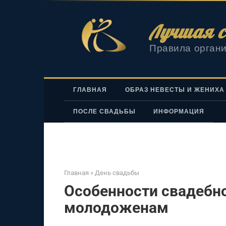
Перейти
к
Лучшая с
контенту
Правила органи
ГЛАВНАЯ
ОБРАЗ НЕВЕСТЫ И ЖЕНИХА
ПОСЛЕ СВАДЬБЫ
ИНФОРМАЦИЯ
Главная
»
День свадьбы
Особенности свадебн
молодоженам