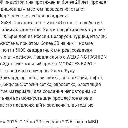
 индустрии на протяжении более 20 лет, пройдет
Традиционным местом проведения станет
age, расположенная по адресу:
3с33. Организатор – ИнтерЭкспо. Это событие
паний-экспонентов. Здесь представлены лучшие
05 брендов из России, Беларуси, Турции, Италии,
кистана, при этом более 30 из них – новые
 почти 5000 квадратных метров, создавая
ую атмосферу. Параллельно с WEDDING FASHION
ойдет текстильный проект MODATEX EXPO –
тканей и аксессуаров. Здесь будут
жаккард, органза, вышивка, аппликации, тафта,
, бифлекс, стрейч-сетка, евросетка, блестящие
ругие материалы для создания неповторимых
альная возможность для профессионалов и
спектр предложений и заключить выгодные
cow 2026: С 17 по 20 февраля 2026 года в МВЦ