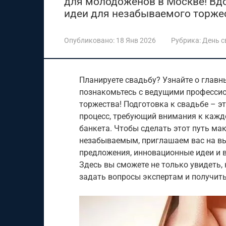
для молодоженов в Москве! Вдо
идеи для незабываемого торжес
Опубликовано:
18 Янв 2026
Рубрика:
День 
Планируете свадьбу? Узнайте о главн
познакомьтесь с ведущими профессио
торжества! Подготовка к свадьбе – э
процесс, требующий внимания к каждо
банкета. Чтобы сделать этот путь м
незабываемым, приглашаем вас на вы
предложения, инновационные идеи и 
Здесь вы сможете не только увидеть,
задать вопросы экспертам и получит