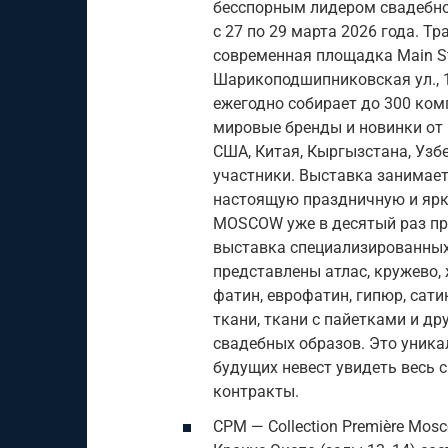
бесспорным лидером свадебной
с 27 по 29 марта 2026 года. 
современная площадка Main St
Шарикоподшипниковская ул., 1
ежегодно собирает до 300 ком
мировые бренды и новинки от 1
США, Китая, Кыргызстана, Узбе
участники. Выставка занимает
настоящую праздничную и ярк
MOSCOW уже в десятый раз пр
выставка специализированных 
представлены атлас, кружево, 
фатин, еврофатин, гипюр, сатин
ткани, ткани с пайетками и д
свадебных образов. Это уник
будущих невест увидеть весь 
контракты.
CPM — Collection Première Mos