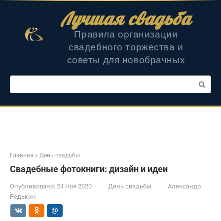
Перейти
Лучшая свадьба
к
контенту
Правила организации
свадебного торжества и
советы для новобрачных
Поиск:
Главная
»
День свадьбы
Свадебные фотокниги: дизайн и идеи
Опубликовано:
24 Ноя 2020
День свадьбы
Александр
Редькин