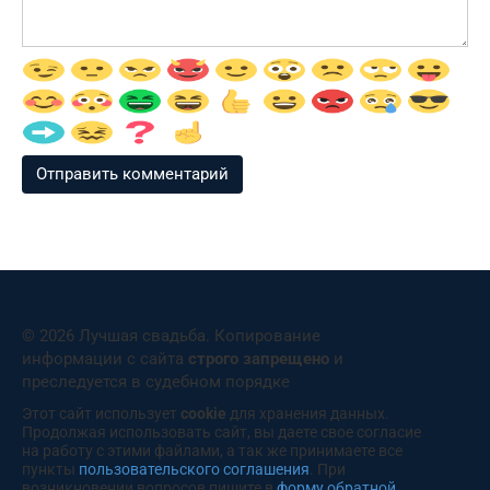
© 2026 Лучшая свадьба. Копирование
информации с сайта
строго запрещено
и
преследуется в судебном порядке
Этот сайт использует
cookie
для хранения данных.
Продолжая использовать сайт, вы даете свое согласие
на работу с этими файлами, а так же принимаете все
пункты
пользовательского соглашения
. При
возникновении вопросов пишите в
форму обратной